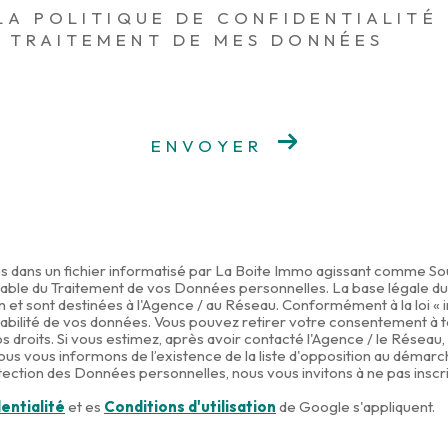
nous vous invitons à ne pas inscrire de Données sensibles dans le champ de saisie libre.
 LA POLITIQUE DE CONFIDENTIALITÉ
U TRAITEMENT DE MES DONNÉES
entialité
et es
Conditions d'utilisation
de Google s'appliquent.
ENVOYER
es dans un fichier informatisé par La Boite Immo agissant comme Sous
ble du Traitement de vos Données personnelles. La base légale du t
t sont destinées à l'Agence / au Réseau. Conformément à la loi « in
 portabilité de vos données. Vous pouvez retirer votre consentement
s droits. Si vous estimez, après avoir contacté l'Agence / le Réseau,
s vous informons de l’existence de la liste d'opposition au démarc
otection des Données personnelles, nous vous invitons à ne pas inscr
entialité
et es
Conditions d'utilisation
de Google s'appliquent.