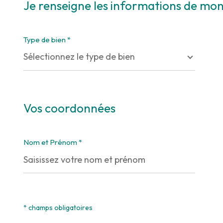
Je renseigne les informations de mon
Type de bien *
Sélectionnez le type de bien
Vos coordonnées
Nom et Prénom *
* Champs obligatoires
**
Les informations recueillies sur ce formulaire sont enregistrée
Responsable du Traitement de vos Données personnelles. La base
* champs obligatoires
Réseau. Conformément à la loi « informatique et libertés », vous
moment en contactant directement l’Agence / Le Réseau. Consult
sont pas respectés, vous pouvez adresser une réclamation à la CN