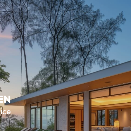
EN
vice