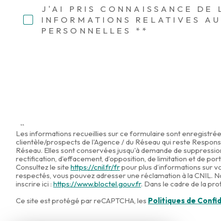
v.fr
. Dans le cadre de la protection des Données personnelles, 
J'AI PRIS CONNAISSANCE DE
INFORMATIONS RELATIVES A
Ce site est protégé par reCAPTCHA, les
Politiques de Confid
PERSONNELLES **
**
Les informations recueillies sur ce formulaire sont enregistré
clientèle/prospects de l'Agence / du Réseau qui reste Responsa
Réseau. Elles sont conservées jusqu'à demande de suppression e
rectification, d’effacement, d’opposition, de limitation et de
Consultez le site
https://cnil.fr/fr
pour plus d’informations sur vo
respectés, vous pouvez adresser une réclamation à la CNIL. Nou
inscrire ici :
https://www.bloctel.gouv.fr
. Dans le cadre de la pr
Ce site est protégé par reCAPTCHA, les
Politiques de Confid