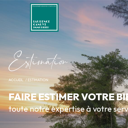
E
s
i
m
a
i
o
ACCUEIL
ESTIMATION
FAIRE ESTIMER VOTRE BI
toute notre expertise à votre ser