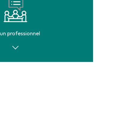
 un professionnel
es
4