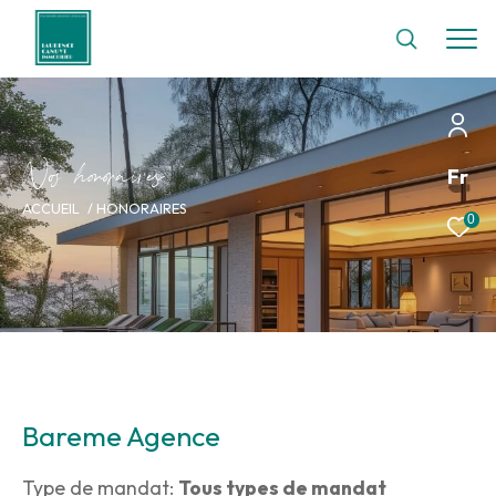
N
o
h
o
o
a
i
e
Fr
ACCUEIL
HONORAIRES
0
Bareme Agence
Type de mandat:
Tous types de mandat