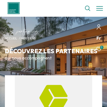
N
o
p
a
t
e
n
a
i
e
Fr
ACCUEIL
NOS LIENS
0
DÉCOUVREZ LES PARTENAIRES
qui nous accompagnent