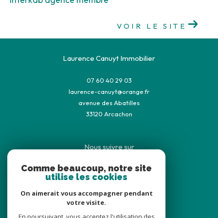
Interkab agence membre
VOIR LE SITE
Laurence Canuyt Immobilier
07 60 40 29 03
laurence-canuyt@orange.fr
avenue des Abatilles
33120
arcachon
Nous suivre sur
Comme beaucoup, notre site
utilise les cookies
On aimerait vous accompagner pendant
votre visite.
En poursuivant, vous acceptez l'utilisation des
Adhérents